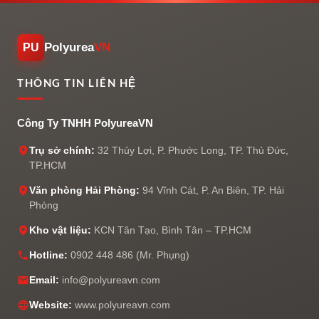
Polyurea
VN
PU
THÔNG TIN LIÊN HỆ
Công Ty TNHH PolyureaVN
Trụ sở chính:
32 Thủy Lợi, P. Phước Long, TP. Thủ Đức,
TP.HCM
Văn phòng Hải Phòng:
94 Vĩnh Cát, P. An Biên, TP. Hải
Phòng
Kho vật liệu:
KCN Tân Tạo, Bình Tân – TP.HCM
Hotline:
0902 448 486 (Mr. Phụng)
Email:
info@polyureavn.com
Website:
www.polyureavn.com