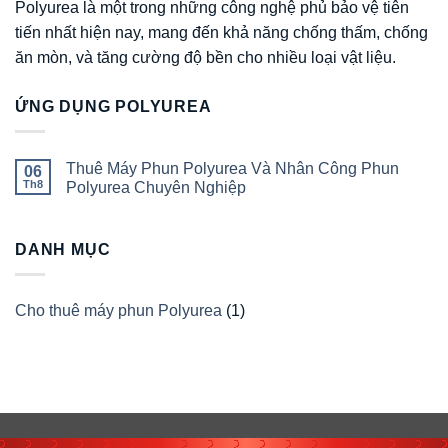
Polyurea là một trong những công nghệ phủ bảo vệ tiên
tiến nhất hiện nay, mang đến khả năng chống thấm, chống
ăn mòn, và tăng cường độ bền cho nhiều loại vật liệu.
ỨNG DỤNG POLYUREA
Thuê Máy Phun Polyurea Và Nhân Công Phun
06
Th8
Polyurea Chuyên Nghiệp
Không
có
bình
DANH MỤC
luận
ở
Thuê
Máy
Phun
Cho thuê máy phun Polyurea
(1)
Polyurea
Và
Nhân
Công
Phun
Polyurea
Chuyên
Nghiệp